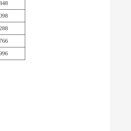
848
098
288
766
996