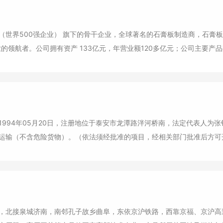
（世界500强企业） 旗下的骨干企业，全球著名的石膏板制造商，石膏
的领航者。公司拥有资产 133亿元，年营业额120多亿元；公司主要产品有
司
1994年05月20日，注册地位于泰安市龙潭路泮河桥南，法定代表人为
运输（不含危险货物）。（依法须经批准的项目，经相关部门批准后方可开
泉城济南，南邻孔子故乡曲阜，东依京沪铁路，西靠京福、京沪高速公路，交通便利。 